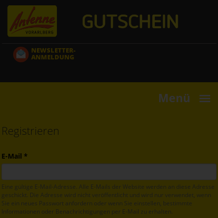
Direkt
zum
Inhalt
NEWSLETTER-
ANMELDUNG
Menü
Registrieren
E-Mail
*
Eine gültige E-Mail-Adresse. Alle E-Mails der Website werden an diese Adresse
geschickt. Die Adresse wird nicht veröffentlicht und wird nur verwendet, wenn
Sie ein neues Passwort anfordern oder wenn Sie einstellen, bestimmte
Informationen oder Benachrichtigungen per E-Mail zu erhalten.