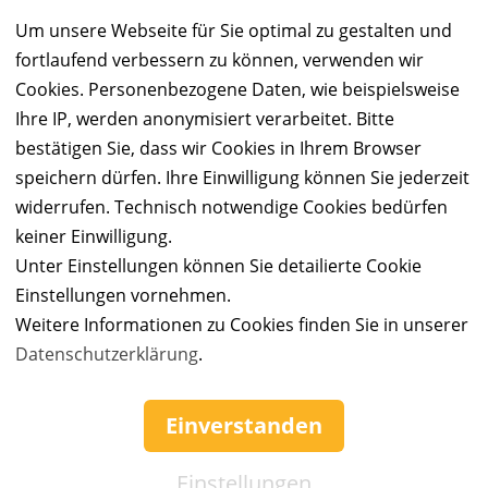
Um unsere Webseite für Sie optimal zu gestalten und
fortlaufend verbessern zu können, verwenden wir
Cookies. Personenbezogene Daten, wie beispielsweise
Ihre IP, werden anonymisiert verarbeitet. Bitte
Aktuelle AGB
akzeptieren
*
bestätigen Sie, dass wir Cookies in Ihrem Browser
speichern dürfen. Ihre Einwilligung können Sie jederzeit
Registrieren
widerrufen. Technisch notwendige Cookies bedürfen
keiner Einwilligung.
Indem Du auf "Registrieren" klickst, erklärst Du Dich mit unseren
Unter Einstellungen können Sie detailierte Cookie
Nutzungsbedingungen
einverstanden und bestätigst, dass Du unsere
Einstellungen vornehmen.
Datenschutzrichtlinie
gelesen hast.
Weitere Informationen zu Cookies finden Sie in unserer
Datenschutzerklärung
.
Service & Hilfe
Einverstanden
Mo. - Fr. 09:00-16:00
Tel.: +49 (0)941 46 39 63 90
Einstellungen
»
info@coupon-future.de