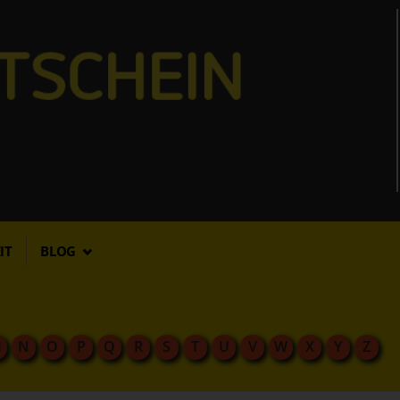
IT
BLOG
M
N
O
P
Q
R
S
T
U
V
W
X
Y
Z