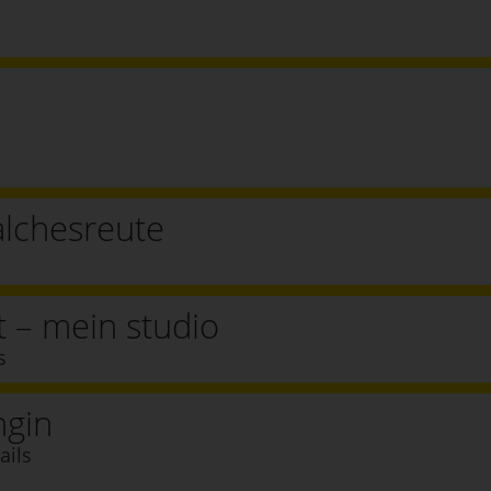
lchesreute
kt – mein studio
s
ngin
ails