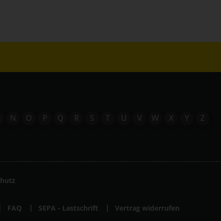
M
N
O
P
Q
R
S
T
U
V
W
X
Y
Z
hutz
FAQ
SEPA - Lastschrift
Vertrag widerrufen