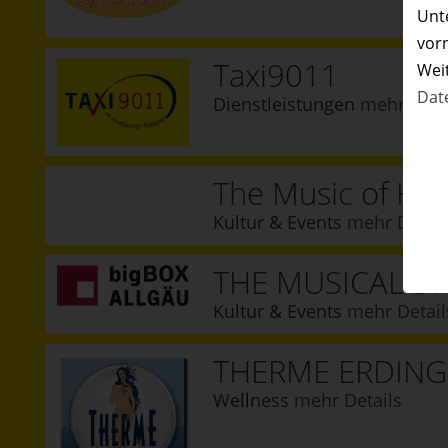
Unte
vor
Taxi9011
Wei
Dat
Dienstleistungen
mehr Deta
The Music of Ha
Kultur & Events
mehr Detail
THE MUSICAL ST
Kultur & Events
mehr Detail
THERME ERDING
Wellness
mehr Details