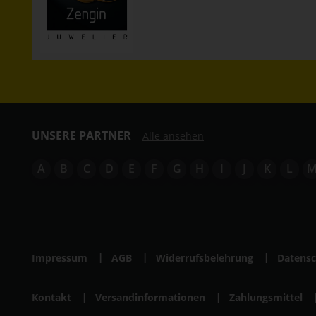
UNSERE PARTNER
Alle ansehen
A
B
C
D
E
F
G
H
I
J
K
L
Impressum
AGB
Widerrufsbelehrung
Datensc
Kontakt
Versandinformationen
Zahlungsmittel