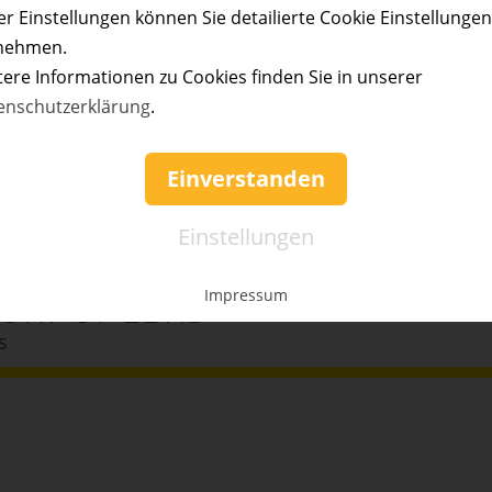
r Einstellungen können Sie detailierte Cookie Einstellunge
nehmen.
tere Informationen zu Cookies finden Sie in unserer
enschutzerklärung
.
ils
Einverstanden
ns Zimmer & John Williams
Einstellungen
s
Impressum
ORY OF ELVIS
s