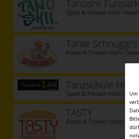
Tanoshii Funpark
Sport & Freizeit
mehr Detail
Tante Schnuggi's
Essen & Trinken
mehr Detai
Tanzschule Hiebl
Sport & Freizeit
mehr Detail
Um 
ver
TASTY
Date
Bitt
Essen & Trinken
mehr Detai
dürf
not