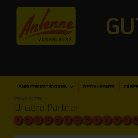
Direkt
zum
Inhalt
ANBIETERKATEGORIEN
RESTAURANTS
FREIZE
Unsere Partner
Unsere Partner
A
B
C
D
E
F
G
H
I
J
K
L