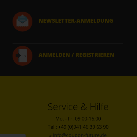
NEWSLETTER-ANMELDUNG
ANMELDEN / REGISTRIEREN
Service & Hilfe
Mo. - Fr. 09:00-16:00
Tel.: +49 (0)941 46 39 63 90
»
info@coupon-future.de