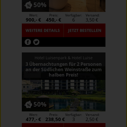
50%
Wert:
Preis:
Verfügbar:
Versand:
900,- €
450,- €
6
3,50 €
WEITERE DETAILS
JETZT
BESTELLEN
Hotel Luisenpark & Hotel Luise
3 Übernachtungen für 2 Personen
an der Südlichen Weinstraße zum
halben Preis!
50%
Wert:
Preis:
Verfügbar:
Versand:
477,- €
238,50 €
3
2,50 €