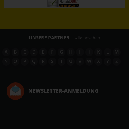
UNSERE PARTNER
Alle ansehen
A
B
C
D
E
F
G
H
I
J
K
L
M
N
O
P
Q
R
S
T
U
V
W
X
Y
Z
NEWSLETTER-ANMELDUNG