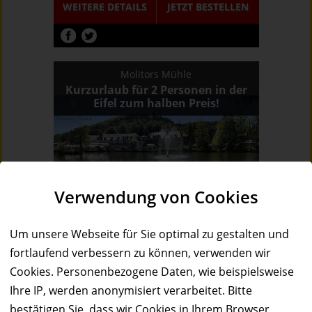
WEITERE DETAILS
JETZT
BESTELLEN
Molitors Mühle
Kurzurlaub für 2 Personen in der
Eifel zum halben Preis!
50%
Verwendung von Cookies
Wert:
Preis:
Verfügbar:
Versand:
990,- €
495,- €
5
3,50 €
Um unsere Webseite für Sie optimal zu gestalten und
WEITERE DETAILS
JETZT
BESTELLEN
fortlaufend verbessern zu können, verwenden wir
Cookies. Personenbezogene Daten, wie beispielsweise
Ihre IP, werden anonymisiert verarbeitet. Bitte
bestätigen Sie, dass wir Cookies in Ihrem Browser