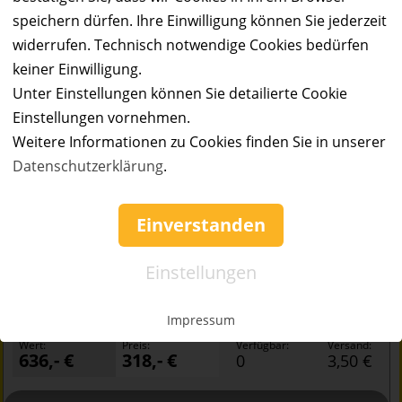
Vergangene Angebote
speichern dürfen. Ihre Einwilligung können Sie jederzeit
widerrufen. Technisch notwendige Cookies bedürfen
keiner Einwilligung.
Unter Einstellungen können Sie detailierte Cookie
Einstellungen vornehmen.
Weitere Informationen zu Cookies finden Sie in unserer
Datenschutzerklärung
.
AUSVERKAUFT
Einverstanden
50%
Gutschein
Rabatt
Bernsteinland Wendorf
Einstellungen
4 Übernachtungen im Chalet für bis zu 4 Personen
Ort:
Kuhlen-Wendorf
Impressum
Wert:
Preis:
Verfügbar:
Versand:
636,- €
318,- €
0
3,50 €