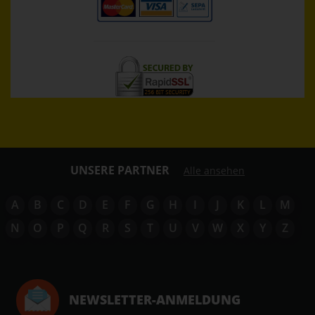
UNSERE PARTNER
Alle ansehen
A
B
C
D
E
F
G
H
I
J
K
L
M
N
O
P
Q
R
S
T
U
V
W
X
Y
Z
NEWSLETTER-ANMELDUNG