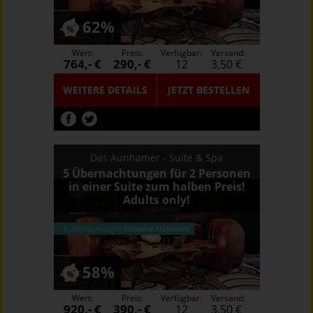
62%
Wert:
Preis:
Verfügbar:
Versand:
764,- €
290,- €
12
3,50 €
WEITERE DETAILS
JETZT
BESTELLEN
Das Aunhamer - Suite & Spa
5 Übernachtungen für 2 Personen
in einer Suite zum halben Preis!
Adults only!
58%
Wert:
Preis:
Verfügbar:
Versand:
920,- €
390,- €
12
3,50 €