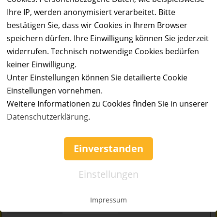
Ihre IP, werden anonymisiert verarbeitet. Bitte
Vergangene Angebote
bestätigen Sie, dass wir Cookies in Ihrem Browser
speichern dürfen. Ihre Einwilligung können Sie jederzeit
widerrufen. Technisch notwendige Cookies bedürfen
keiner Einwilligung.
Unter Einstellungen können Sie detailierte Cookie
Einstellungen vornehmen.
Weitere Informationen zu Cookies finden Sie in unserer
Datenschutzerklärung
.
AUSVERKAUFT
50%
Einverstanden
Gutschein
Rabatt
Karlinger Racingbikes
Vintage-Rennrad zum halben Preis!
Einstellungen
Ort:
Dornbirn
Wert:
Preis:
Verfügbar:
Versand:
Impressum
700,- €
350,- €
0
2,50 €