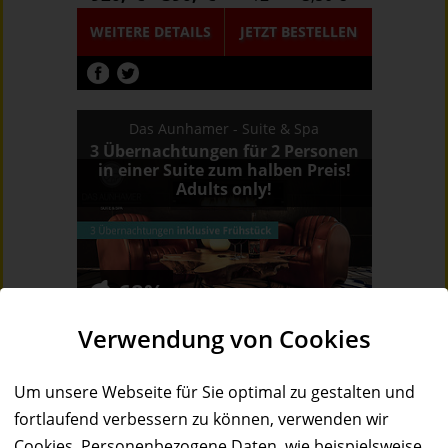
WEITERE DETAILS
JETZT
BESTELLEN
Das Aunhamer - Suite & Spa
3 Übernachtungen für 2 Personen
in einer Suite zum halben Preis!
Adults only!
68%
Wert:
Preis:
Verfügbar:
Versand:
Verwendung von Cookies
592,- €
190,- €
11
3,50 €
WEITERE DETAILS
JETZT
BESTELLEN
Um unsere Webseite für Sie optimal zu gestalten und
fortlaufend verbessern zu können, verwenden wir
Cookies. Personenbezogene Daten, wie beispielsweise