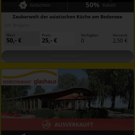
50%
Gutschein
Rabatt
Chen's Dining Bar Bregenz
Zauberwelt der asiatischen Küche am Bodensee
Ort:
Bregenz
Wert:
Preis:
Verfügbar:
Versand:
50,- €
25,- €
0
2,50 €
AUSVERKAUFT
AUSVERKAUFT