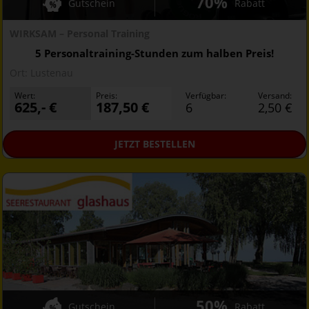
70%
Gutschein
Rabatt
WIRKSAM – Personal Training
5 Personaltraining-Stunden zum halben Preis!
Ort:
Lustenau
Wert:
Preis:
Verfügbar:
Versand:
625,- €
187,50 €
6
2,50 €
JETZT
BESTELLEN
50%
Gutschein
Rabatt