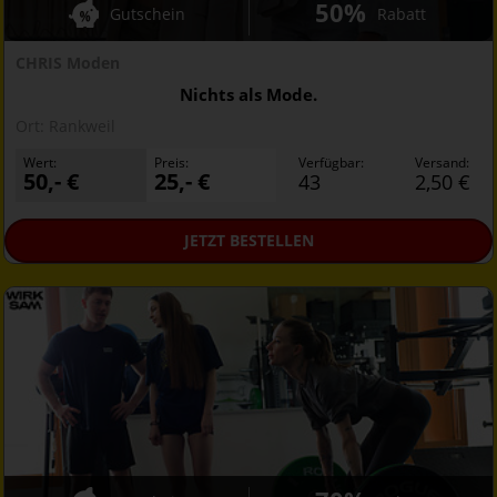
50%
Gutschein
Rabatt
CHRIS Moden
Nichts als Mode.
Ort:
Rankweil
Wert:
Preis:
Verfügbar:
Versand:
50,- €
25,- €
43
2,50 €
JETZT
BESTELLEN