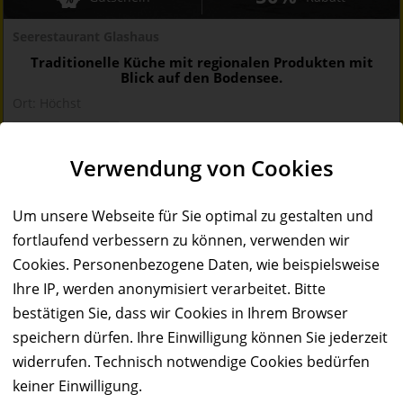
Seerestaurant Glashaus
Traditionelle Küche mit regionalen Produkten mit
Blick auf den Bodensee.
Ort:
Höchst
Wert:
Preis:
Verfügbar:
Versand:
50,- €
25,- €
50
2,50 €
Verwendung von Cookies
AB 11.08.2026
6:00 Uhr
Um unsere Webseite für Sie optimal zu gestalten und
fortlaufend verbessern zu können, verwenden wir
Cookies. Personenbezogene Daten, wie beispielsweise
Ihre IP, werden anonymisiert verarbeitet. Bitte
bestätigen Sie, dass wir Cookies in Ihrem Browser
speichern dürfen. Ihre Einwilligung können Sie jederzeit
widerrufen. Technisch notwendige Cookies bedürfen
keiner Einwilligung.