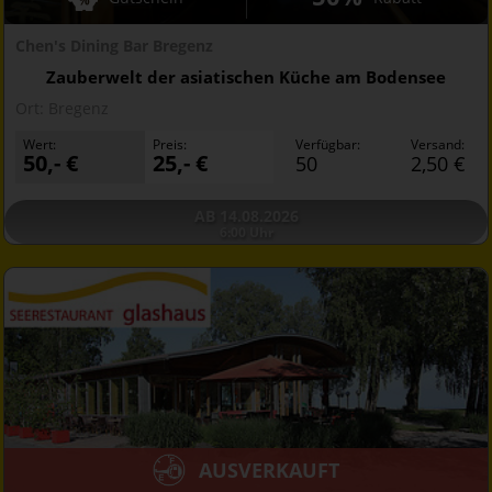
Chen's Dining Bar Bregenz
Zauberwelt der asiatischen Küche am Bodensee
Ort:
Bregenz
Wert:
Preis:
Verfügbar:
Versand:
50,- €
25,- €
50
2,50 €
AB 14.08.2026
6:00 Uhr
AUSVERKAUFT