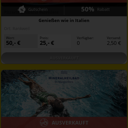
50%
Gutschein
Rabatt
Pizzeria Gelateria Belvedere
Genießen wie in Italien
Ort:
Rankweil
Wert:
Preis:
Verfügbar:
Versand:
50,- €
25,- €
0
2,50 €
AUSVERKAUFT
AUSVERKAUFT