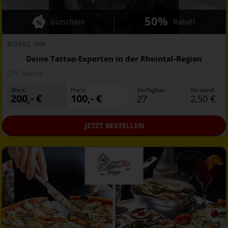
50%
Gutschein
Rabatt
ROYAL INK
Deine Tattoo-Experten in der Rheintal-Region
Ort:
Vaduz
Wert:
Preis:
Verfügbar:
Versand:
200,- €
100,- €
27
2,50 €
JETZT
BESTELLEN