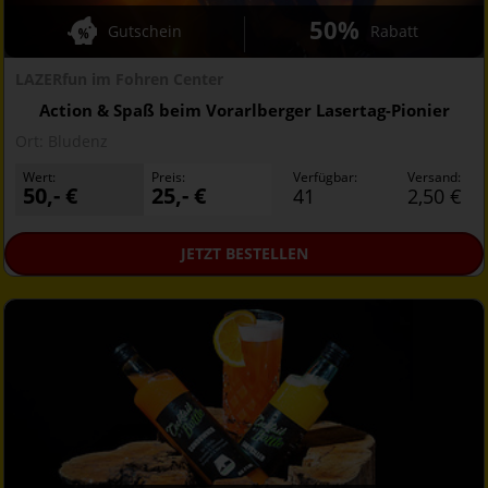
50%
Gutschein
Rabatt
LAZERfun im Fohren Center
Action & Spaß beim Vorarlberger Lasertag-Pionier
Ort:
Bludenz
Wert:
Preis:
Verfügbar:
Versand:
50,- €
25,- €
41
2,50 €
JETZT
BESTELLEN