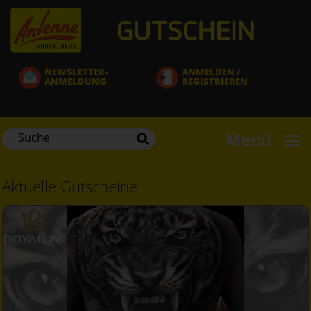
Direkt
zum
Inhalt
NEWSLETTER-
ANMELDEN /
ANMELDUNG
REGISTRIEREN
Menü
Aktuelle Gutscheine