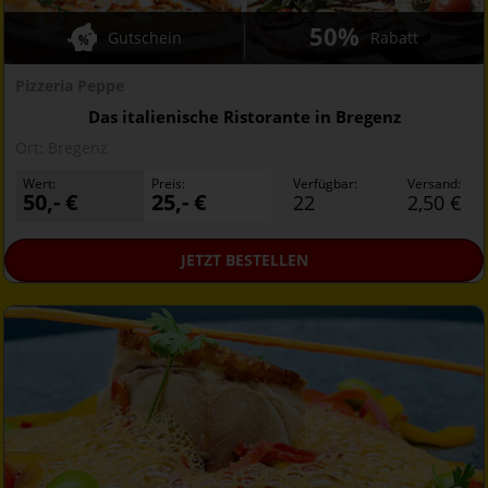
50%
Gutschein
Rabatt
Pizzeria Peppe
Das italienische Ristorante in Bregenz
Ort:
Bregenz
Wert:
Preis:
Verfügbar:
Versand:
50,- €
25,- €
22
2,50 €
JETZT
BESTELLEN