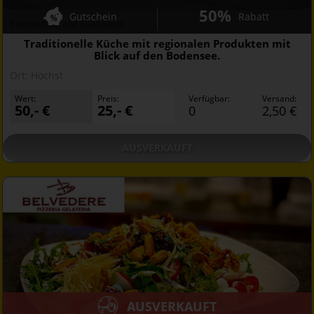
50%
Gutschein
Rabatt
Seerestaurant Glashaus
Traditionelle Küche mit regionalen Produkten mit
Blick auf den Bodensee.
Ort:
Höchst
Wert:
Preis:
Verfügbar:
Versand:
50,- €
25,- €
0
2,50 €
AUSVERKAUFT
AUSVERKAUFT