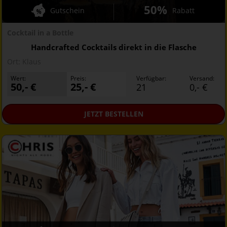
50%
Gutschein
Rabatt
Cocktail in a Bottle
Handcrafted Cocktails direkt in die Flasche
Ort:
Klaus
Wert:
Preis:
Verfügbar:
Versand:
50,- €
25,- €
21
0,- €
JETZT
BESTELLEN