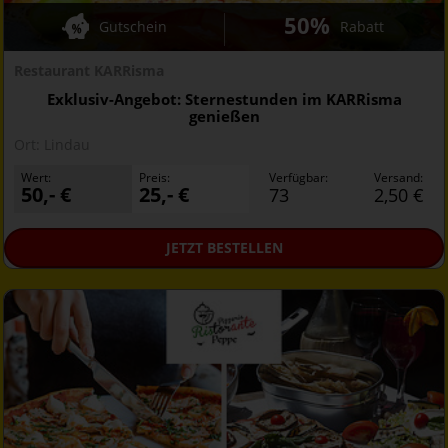
50%
Gutschein
Rabatt
Restaurant KARRisma
Exklusiv-Angebot: Sternestunden im KARRisma
genießen
Ort:
Lindau
Wert:
Preis:
Verfügbar:
Versand:
50,- €
25,- €
73
2,50 €
JETZT
BESTELLEN