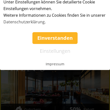
50%
Gutschein
Rabatt
Unter Einstellungen können Sie detailierte Cookie
Einstellungen vornehmen.
Erlebnishof Gut Hügle
Weitere Informationen zu Cookies finden Sie in unserer
Familienfreundlicher Erlebnishof
Datenschutzerklärung
.
Ort:
Ravensburg
Wert:
Preis:
Verfügbar:
Versand:
Einverstanden
50,- €
25,- €
50
2,50 €
Einstellungen
AB 12.08.2026
6:00 Uhr
Impressum
50%
Gutschein
Rabatt