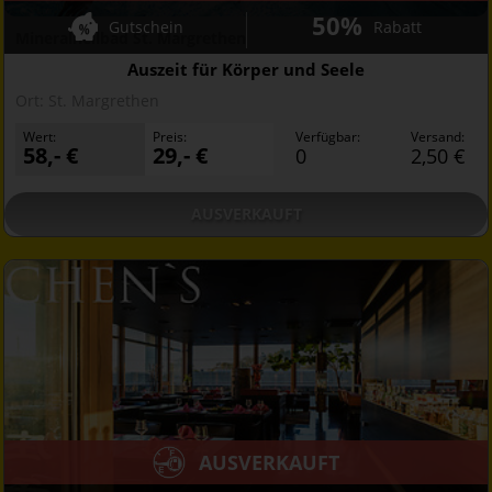
50%
Gutschein
Rabatt
Mineralheilbad St. Margrethen
Auszeit für Körper und Seele
Ort:
St. Margrethen
Wert:
Preis:
Verfügbar:
Versand:
58,- €
29,- €
0
2,50 €
AUSVERKAUFT
AUSVERKAUFT