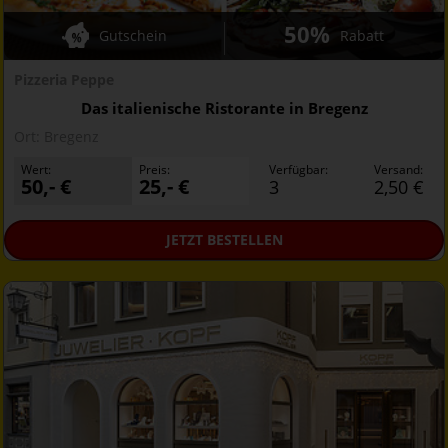
50%
Gutschein
Rabatt
Pizzeria Peppe
Das italienische Ristorante in Bregenz
Ort:
Bregenz
Wert:
Preis:
Verfügbar:
Versand:
50,- €
25,- €
3
2,50 €
JETZT
BESTELLEN