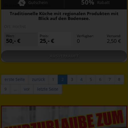
50%
Gutschein
Rabatt
Seerestaurant Glashaus
Traditionelle Küche mit regionalen Produkten mit
Blick auf den Bodensee.
Ort:
Höchst
Wert:
Preis:
Verfügbar:
Versand:
50,- €
25,- €
0
2,50 €
AUSVERKAUFT
erste Seite
zurück
1
2
3
4
5
6
7
8
9
…
vor
letzte Seite