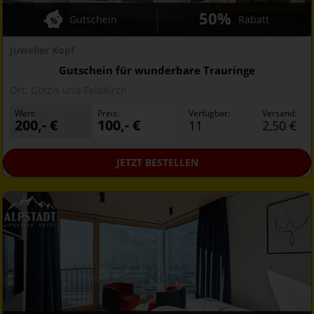
50%
Gutschein
Rabatt
Juwelier Kopf
Gutschein für wunderbare Trauringe
Ort:
Götzis und Feldkirch
Wert:
Preis:
Verfügbar:
Versand:
200,- €
100,- €
11
2,50 €
JETZT
BESTELLEN