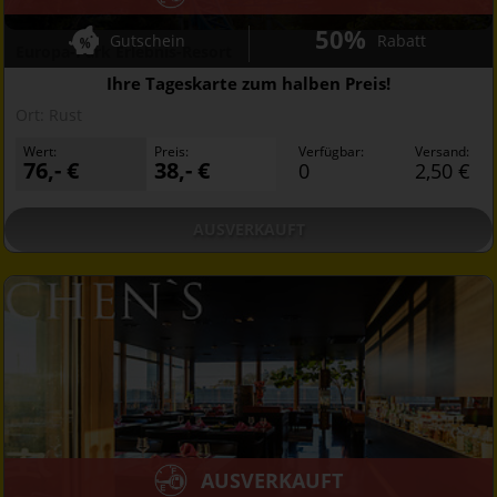
50%
Gutschein
Rabatt
Europa-Park Erlebnis-Resort
Ihre Tageskarte zum halben Preis!
Ort:
Rust
Wert:
Preis:
Verfügbar:
Versand:
76,- €
38,- €
0
2,50 €
AUSVERKAUFT
AUSVERKAUFT