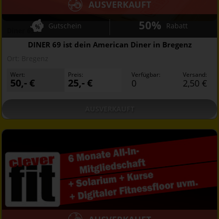
AUSVERKAUFT
50%
Gutschein
Rabatt
Diner 69
DINER 69 ist dein American Diner in Bregenz
Ort:
Bregenz
Wert:
Preis:
Verfügbar:
Versand:
50,- €
25,- €
0
2,50 €
AUSVERKAUFT