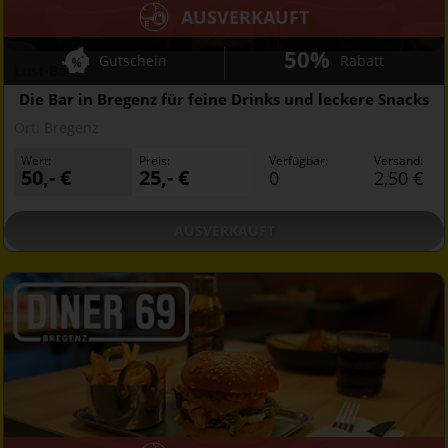
AUSVERKAUFT
50%
Gutschein
Rabatt
Lust-Bar
Die Bar in Bregenz für feine Drinks und leckere Snacks
Ort:
Bregenz
Wert:
Preis:
Verfügbar:
Versand:
50,- €
25,- €
0
2,50 €
AUSVERKAUFT