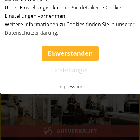
50%
Gutschein
Rabatt
Seerestaurant Glashaus
Unter Einstellungen können Sie detailierte Cookie
Traditionelle Küche mit regionalen Produkten mit
Einstellungen vornehmen.
Blick auf den Bodensee.
Weitere Informationen zu Cookies finden Sie in unserer
Ort:
Höchst
Datenschutzerklärung
.
Wert:
Preis:
Verfügbar:
Versand:
50,- €
25,- €
0
2,50 €
Einverstanden
AUSVERKAUFT
Einstellungen
Impressum
AUSVERKAUFT